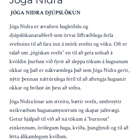
JÓGA NIDRA DJÚPSLÖKUN
Jóga Nidra er ævaforn hugleiðslu og
djúpslökunaraðferð sem örvar líffræðilega ferla
svefnsins til að fara inn á mörk svefns og vöku. Oft er
talað um „jógískan svefn“ en til að geta sofnað á
kvöldin þurfum við fyrst að sleppa tökum á hugsunum
okkar og það er nákvæmlega það sem Jóga Nidra gerir,
nýtir þennan náttúrulega feril til að aftengja hugsanir
okkar og hvílast án þess að sofna.
Jóga Nidra losar um streitu, bætir svefn, umbreytir
neikvæðum hugsanamynstrum og skapar jafnvægi.
Getur hjálpað til við að ná tökum á “burnout”
einkennum, órólegum huga, kvíða, þunglyndi og til að
létta álíkamlegum kvillum.