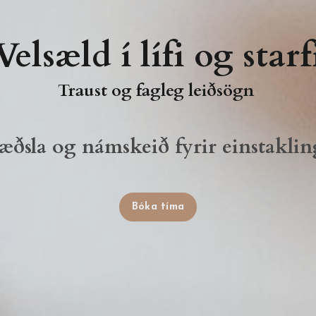
elsæld í lífi og star
Traust og fagleg leiðsögn
ræðsla og námskeið fyrir einstakli
Bóka tíma