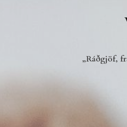
V
„Ráðgjöf, f