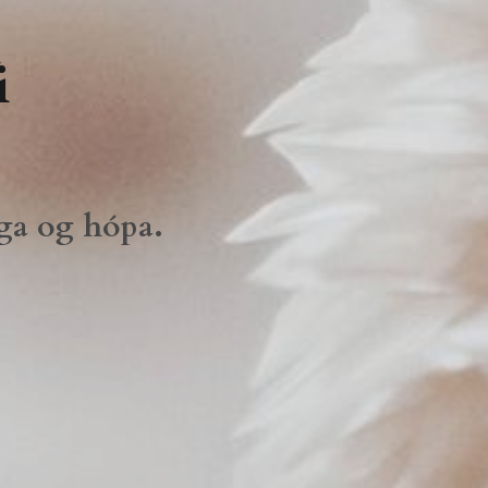
fi
nga og hópa.