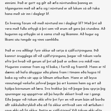
einrúmi. Það er gott og gilt að æfa núvitundina þannig en
tilgangurinn með að æfa sig í núvitund er að lokum sá að taka
hana með sér inn í daglegt líf.
En hvernig förum við með núvitund inn í daglegt líf? Með því að
vera með fulla athygli á því sem við erum að gera þá stundina. Að
hugurinn og athyglin sé á sama stað og líkaminn. Að hugur og
líkami séu tengdir og vinni samhliða.
Það er svo eðlilegt fyrir okkur að setja á sjálfsstýringuna. Þið
kannist örugglega öll við sjálfstýringuna, þegar við tökum varla
eftir því hvað við gerum af því að það er orðinn svo mikill vani.
Hugurinn sveimar fram og til baka, í fortíð og framtíð. Hann er til
dæmis að hafa áhyggjur eða plana fram í tímann eða hugsa til
baka og velta sér upp úr liðnum atburðum. Hann er að leysa
vinnutengd verkefni jafnvel þegar þú ert kominn heim og ert að
hjálpa börnunum að læra. Svo hrekkur þú við þegar þau spyrja þig
spurningar og uppgötvar að þú heyrðir ekkert hvað var í gangi.
Eða þegar við tökum ekki eftir því fyrr en við erum búin að borða
allt súkkulaðistykkið eða að fá okkur eitthvað sem við ætluðum í
raun ekki að fá okkur. Þetta er sjálfstýring! Við tökum ekki eftir