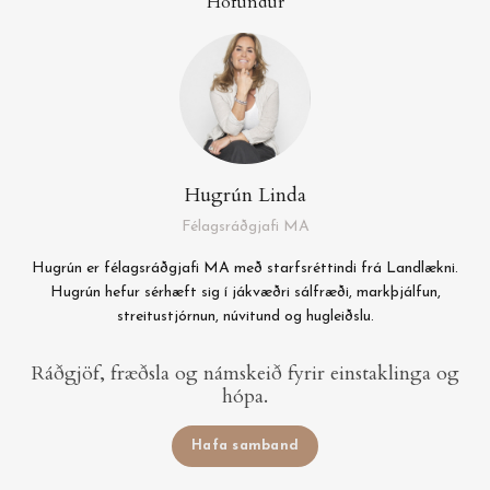
Höfundur
Hugrún Linda
Félagsráðgjafi MA
Hugrún er félagsráðgjafi MA með starfsréttindi frá Landlækni.
Hugrún hefur sérhæft sig í jákvæðri sálfræði, markþjálfun,
streitustjórnun, núvitund og hugleiðslu.
Ráðgjöf, fræðsla og námskeið fyrir einstaklinga og
hópa.
Hafa samband