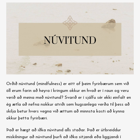
Orðið núvitund (mindfulness) er eitt af þeim fyrirbærum sem við
öll erum farin að heyra í kringum okkur en hvað er í raun og veru
verið að meina með núvitund? Svarið er í sjálfu sér ekki einfalt en
ég ætla að nefna nokkur atriði sem hugsanlega verða til þess að
skilja betur hvers vegna við ættum að minnsta kosti að kynna
okkur þetta fyrirbæri.
Það er hægt að iðka núvitund alls staðar. Það er útbreiddur
miskilningur að núvitund þurfi að iðka sitjandi eða liggjandi í