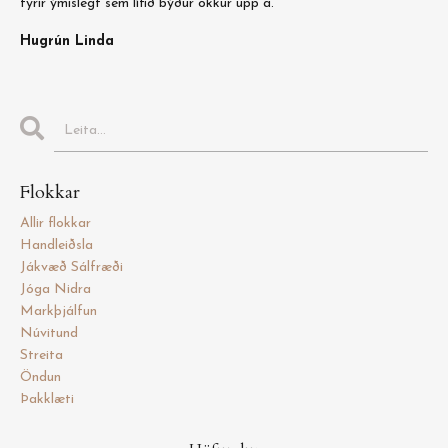
fyrir ýmislegt sem lífið býður okkur upp á.
Hugrún Linda
Flokkar
Allir flokkar
Handleiðsla
Jákvæð Sálfræði
Jóga Nidra
Markþjálfun
Núvitund
Streita
Öndun
Þakklæti