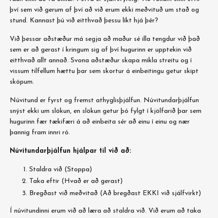
því sem við gerum af því að við erum ekki meðvituð um stað og
stund. Kannast þú við eitthvað þessu líkt hjá þér?
Við þessar aðstæður má segja að maður sé illa tengdur við það
sem er að gerast í kringum sig af því hugurinn er upptekin við
eitthvað allt annað. Svona aðstæður skapa mikla streitu og í
vissum tilfellum hættu þar sem skortur á einbeitingu getur skipt
sköpum.
Núvitund er fyrst og fremst athyglisþjálfun. Núvitundarþjálfun
snýst ekki um slökun, en slökun getur þó fylgt í kjölfarið þar sem
hugurinn fær tækifæri á að einbeita sér að einu í einu og nær
þannig fram innri ró.
Núvitundarþjálfun hjálpar til við að:
Staldra við (Stoppa)
Taka eftir (Hvað er að gerast)
Bregðast við meðvitað (Að bregðast EKKI við sjálfvirkt)
Í núvitundinni erum við að læra að staldra við. Við erum að taka