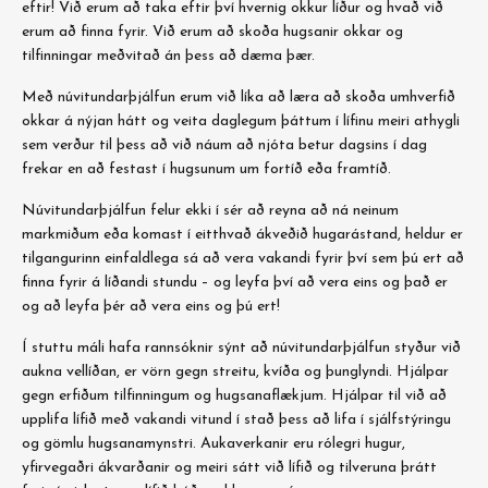
eftir! Við erum að taka eftir því hvernig okkur líður og hvað við
erum að finna fyrir. Við erum að skoða hugsanir okkar og
tilfinningar meðvitað án þess að dæma þær.
Með núvitundarþjálfun erum við líka að læra að skoða umhverfið
okkar á nýjan hátt og veita daglegum þáttum í lífinu meiri athygli
sem verður til þess að við náum að njóta betur dagsins í dag
frekar en að festast í hugsunum um fortíð eða framtíð.
Núvitundarþjálfun felur ekki í sér að reyna að ná neinum
markmiðum eða komast í eitthvað ákveðið hugarástand, heldur er
tilgangurinn einfaldlega sá að vera vakandi fyrir því sem þú ert að
finna fyrir á líðandi stundu – og leyfa því að vera eins og það er
og að leyfa þér að vera eins og þú ert!
Í stuttu máli hafa rannsóknir sýnt að núvitundarþjálfun styður við
aukna vellíðan, er vörn gegn streitu, kvíða og þunglyndi. Hjálpar
gegn erfiðum tilfinningum og hugsanaflækjum. Hjálpar til við að
upplifa lífið með vakandi vitund í stað þess að lifa í sjálfstýringu
og gömlu hugsanamynstri. Aukaverkanir eru rólegri hugur,
yfirvegaðri ákvarðanir og meiri sátt við lífið og tilveruna þrátt