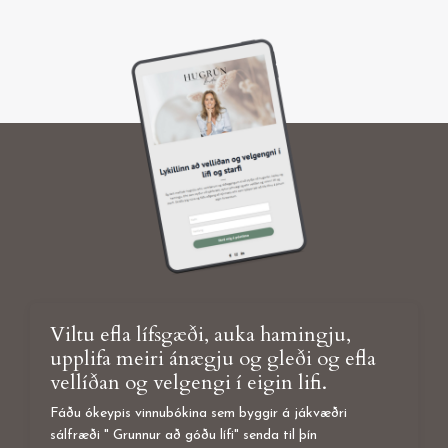
Viltu efla lífsgæði, auka hamingju,
upplifa meiri ánægju og gleði og efla
vellíðan og velgengi í eigin lifi.
Fáðu ókeypis vinnubókina sem byggir á jákvæðri
sálfræði " Grunnur að góðu lífi" senda til þín