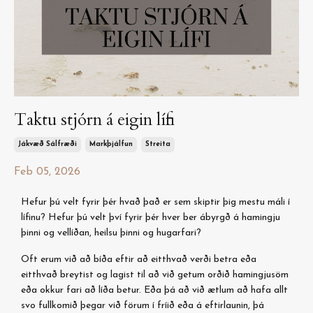
Taktu stjórn á eigin lífi
Jákvæð Sálfræði
Markþjálfun
Streita
Feb 05, 2026
Hefur þú velt fyrir þér hvað það er sem skiptir þig mestu máli í
lífinu? Hefur þú velt því fyrir þér hver ber ábyrgð á hamingju
þinni og vellíðan, heilsu þinni og hugarfari?
Oft erum við að bíða eftir að eitthvað verði betra eða
eitthvað breytist og lagist til að við getum orðið hamingjusöm
eða okkur fari að líða betur. Eða þá að við ætlum að hafa allt
svo fullkomið þegar við förum í fríið eða á eftirlaunin, þá