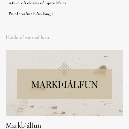
ætlum við aldeilis að njóta lífsins.
En oft virðist biðin löng, l
...
Halda áfram að lesa...
Markþjálfun