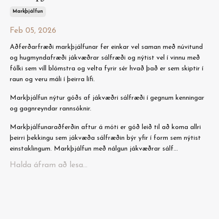
Markþjálfun
Feb 05, 2026
Aðferðarfræði markþjálfunar fer einkar vel saman með núvitund
og hugmyndafræði jákvæðrar sálfræði og nýtist vel í vinnu með
fólki sem vill blómstra og velta fyrir sér hvað það er sem skiptir í
raun og veru máli í þeirra lífi.
Markþjálfun nýtur góðs af jákvæðri sálfræði í gegnum kenningar
og gagnreyndar rannsóknir.
Markþjálfunaraðferðin aftur á móti er góð leið til að koma allri
þeirri þekkingu sem jákvæða sálfræðin býr yfir í form sem nýtist
einstaklingum. Markþjálfun með nálgun jákvæðrar sálf...
Halda áfram að lesa...