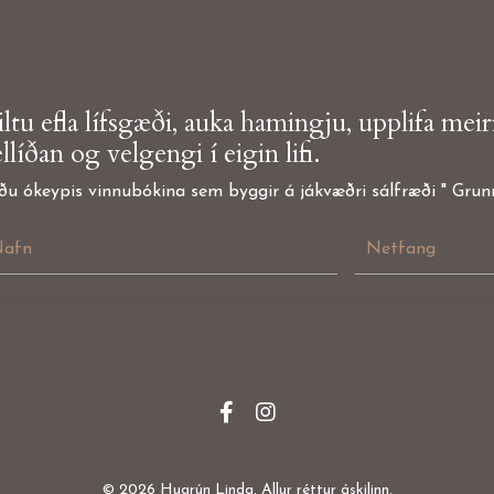
ltu efla lífsgæði, auka hamingju, upplifa mei
llíðan og velgengi í eigin lifi.
ðu ókeypis vinnubókina sem byggir á jákvæðri sálfræði " Grunnu
© 2026 Hugrún Linda. Allur réttur áskilinn.