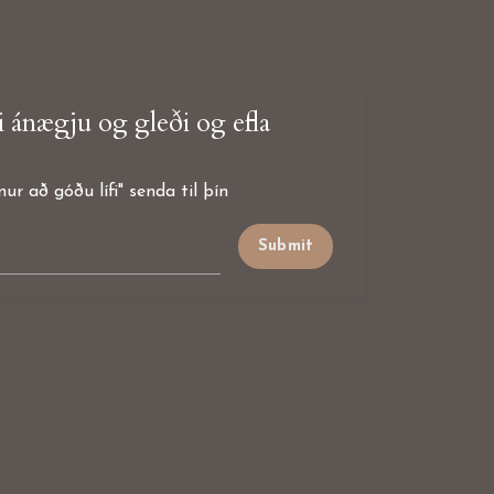
ri ánægju og gleði og efla
r að góðu lífi" senda til þín
Submit