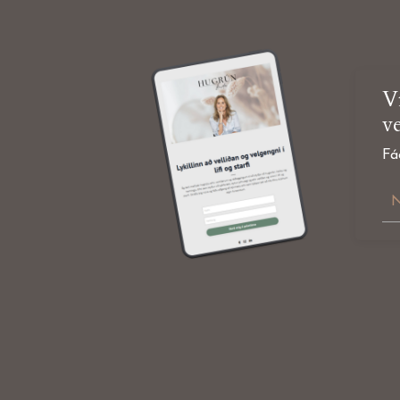
Vi
ve
Fá