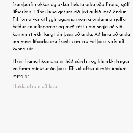
frumþörfin okkar og okkar helsta orka eða Prana, sjálf
lífsorkan. Lífsorkuna getum við því aukið með öndun.
Til forna var athygli jóganna meiri á öndunina sjálfa
heldur en æfingarnar og með réttu má segja að við
komumst ekki langt án þess að anda. Að læra að anda
inn meiri lífsorku eru fræði sem eru vel þess virði að
kynna sér.
Hver fruma líkamans er háð súrefni og lifir ekki lengur
en fimm mínútur án þess. Ef við aftur á móti öndum
mjög gr...
Halda áfram að lesa...